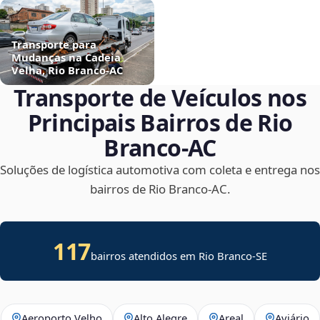
Transporte para
Mudanças na Cadeia
Velha, Rio Branco‑AC
Transporte de Veículos nos
Principais Bairros de Rio
Branco‑AC
Soluções de logística automotiva com coleta e entrega nos
bairros de Rio Branco‑AC.
117
bairros atendidos em
Rio Branco
-
SE
Aeroporto Velho
Alto Alegre
Areal
Aviário