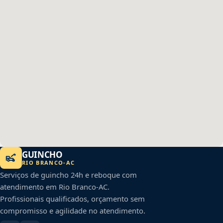
GUINCHO
RIO BRANCO
-
AC
Serviços de guincho 24h e reboque com
atendimento em
Rio Branco
-
AC
.
Profissionais qualificados, orçamento sem
compromisso e agilidade no atendimento.