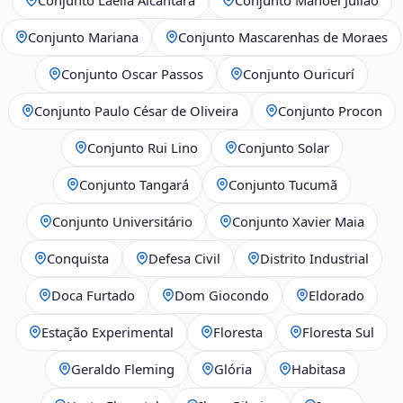
Conjunto Mariana
Conjunto Mascarenhas de Moraes
Conjunto Oscar Passos
Conjunto Ouricurí
Conjunto Paulo César de Oliveira
Conjunto Procon
Conjunto Rui Lino
Conjunto Solar
Conjunto Tangará
Conjunto Tucumã
Conjunto Universitário
Conjunto Xavier Maia
Conquista
Defesa Civil
Distrito Industrial
Doca Furtado
Dom Giocondo
Eldorado
Estação Experimental
Floresta
Floresta Sul
Geraldo Fleming
Glória
Habitasa