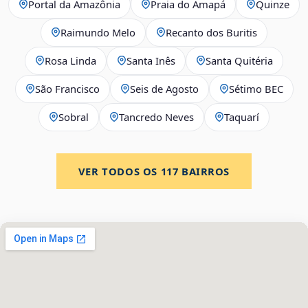
Portal da Amazônia
Praia do Amapá
Quinze
Raimundo Melo
Recanto dos Buritis
Rosa Linda
Santa Inês
Santa Quitéria
São Francisco
Seis de Agosto
Sétimo BEC
Sobral
Tancredo Neves
Taquarí
VER TODOS OS
117
BAIRROS