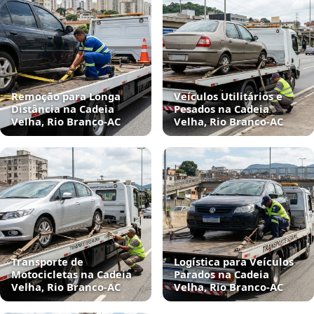
Remoção para Longa
Veículos Utilitários e
Distância na Cadeia
Pesados na Cadeia
Velha, Rio Branco‑AC
Velha, Rio Branco‑AC
Transporte de
Logística para Veículos
Motocicletas na Cadeia
Parados na Cadeia
Velha, Rio Branco‑AC
Velha, Rio Branco‑AC