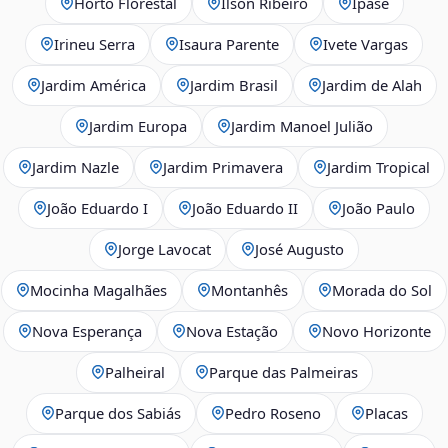
Horto Florestal
Ilson Ribeiro
Ipase
Irineu Serra
Isaura Parente
Ivete Vargas
Jardim América
Jardim Brasil
Jardim de Alah
Jardim Europa
Jardim Manoel Julião
Jardim Nazle
Jardim Primavera
Jardim Tropical
João Eduardo I
João Eduardo II
João Paulo
Jorge Lavocat
José Augusto
Mocinha Magalhães
Montanhês
Morada do Sol
Nova Esperança
Nova Estação
Novo Horizonte
Palheiral
Parque das Palmeiras
Parque dos Sabiás
Pedro Roseno
Placas