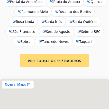
Portal da Amazônia
Praia do Amapá
Quinze
Raimundo Melo
Recanto dos Buritis
Rosa Linda
Santa Inês
Santa Quitéria
São Francisco
Seis de Agosto
Sétimo BEC
Sobral
Tancredo Neves
Taquarí
VER TODOS OS
117
BAIRROS