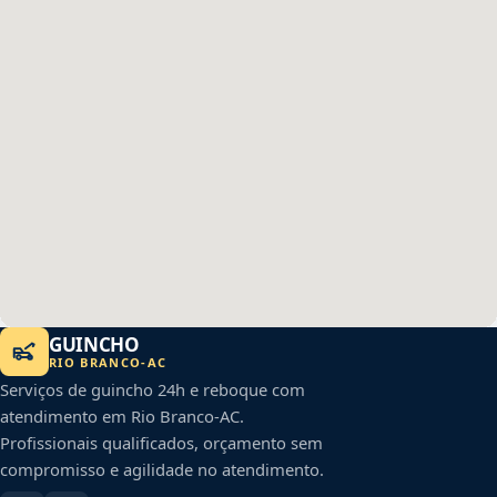
GUINCHO
RIO BRANCO
-
AC
Serviços de guincho 24h e reboque com
atendimento em
Rio Branco
-
AC
.
Profissionais qualificados, orçamento sem
compromisso e agilidade no atendimento.