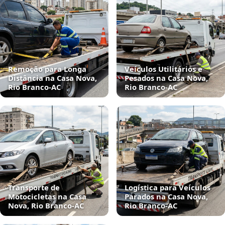
Remoção para Longa
Veículos Utilitários e
Distância na Casa Nova,
Pesados na Casa Nova,
Rio Branco‑AC
Rio Branco‑AC
Transporte de
Logística para Veículos
Motocicletas na Casa
Parados na Casa Nova,
Nova, Rio Branco‑AC
Rio Branco‑AC