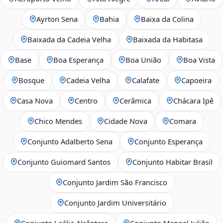
Ayrton Sena
Bahia
Baixa da Colina
Baixada da Cadeia Velha
Baixada da Habitasa
Base
Boa Esperança
Boa União
Boa Vista
Bosque
Cadeia Velha
Calafate
Capoeira
Casa Nova
Centro
Cerâmica
Chácara Ipê
Chico Mendes
Cidade Nova
Comara
Conjunto Adalberto Sena
Conjunto Esperança
Conjunto Guiomard Santos
Conjunto Habitar Brasil
Conjunto Jardim São Francisco
Conjunto Jardim Universitário
Conjunto Laélia Alcântara
Conjunto Manoel Julião