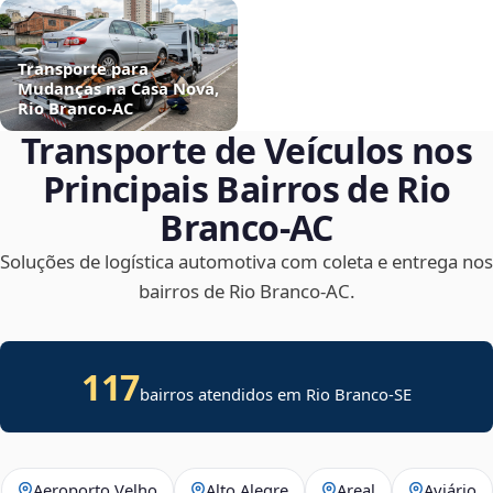
Transporte para
Mudanças na Casa Nova,
Rio Branco‑AC
Transporte de Veículos nos
Principais Bairros de Rio
Branco‑AC
Soluções de logística automotiva com coleta e entrega nos
bairros de Rio Branco‑AC.
117
bairros atendidos em
Rio Branco
-
SE
Aeroporto Velho
Alto Alegre
Areal
Aviário