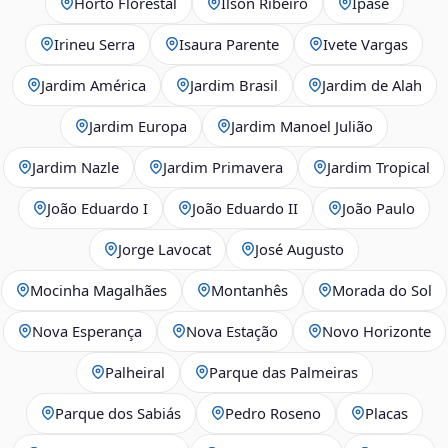
Horto Florestal
Ilson Ribeiro
Ipase
Irineu Serra
Isaura Parente
Ivete Vargas
Jardim América
Jardim Brasil
Jardim de Alah
Jardim Europa
Jardim Manoel Julião
Jardim Nazle
Jardim Primavera
Jardim Tropical
João Eduardo I
João Eduardo II
João Paulo
Jorge Lavocat
José Augusto
Mocinha Magalhães
Montanhês
Morada do Sol
Nova Esperança
Nova Estação
Novo Horizonte
Palheiral
Parque das Palmeiras
Parque dos Sabiás
Pedro Roseno
Placas