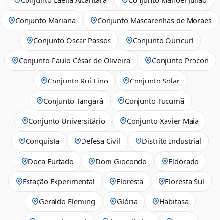
Conjunto Mariana
Conjunto Mascarenhas de Moraes
Conjunto Oscar Passos
Conjunto Ouricurí
Conjunto Paulo César de Oliveira
Conjunto Procon
Conjunto Rui Lino
Conjunto Solar
Conjunto Tangará
Conjunto Tucumã
Conjunto Universitário
Conjunto Xavier Maia
Conquista
Defesa Civil
Distrito Industrial
Doca Furtado
Dom Giocondo
Eldorado
Estação Experimental
Floresta
Floresta Sul
Geraldo Fleming
Glória
Habitasa