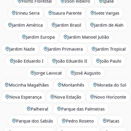
Horto Florestal
Ilson Ribeiro
Ipase
Irineu Serra
Isaura Parente
Ivete Vargas
Jardim América
Jardim Brasil
Jardim de Alah
Jardim Europa
Jardim Manoel Julião
Jardim Nazle
Jardim Primavera
Jardim Tropical
João Eduardo I
João Eduardo II
João Paulo
Jorge Lavocat
José Augusto
Mocinha Magalhães
Montanhês
Morada do Sol
Nova Esperança
Nova Estação
Novo Horizonte
Palheiral
Parque das Palmeiras
Parque dos Sabiás
Pedro Roseno
Placas