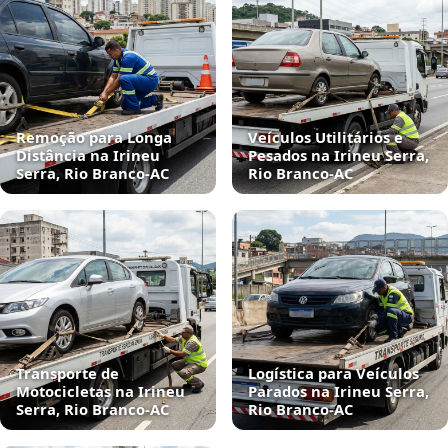
Remoção para Longa
Veículos Utilitários e
Distância na Irineu
Pesados na Irineu Serra,
Serra, Rio Branco‑AC
Rio Branco‑AC
Transporte de
Logística para Veículos
Motocicletas na Irineu
Parados na Irineu Serra,
Serra, Rio Branco‑AC
Rio Branco‑AC