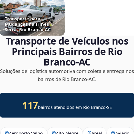
Transporte para
Mudanças na Irineu
Serra, Rio Branco‑AC
Transporte de Veículos nos
Principais Bairros de Rio
Branco‑AC
Soluções de logística automotiva com coleta e entrega nos
bairros de Rio Branco‑AC.
117
bairros atendidos em
Rio Branco
-
SE
Aeroporto Velho
Alto Alegre
Areal
Aviário