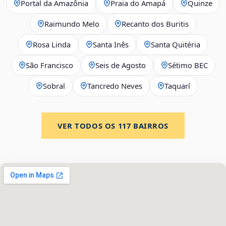
Portal da Amazônia
Praia do Amapá
Quinze
Raimundo Melo
Recanto dos Buritis
Rosa Linda
Santa Inês
Santa Quitéria
São Francisco
Seis de Agosto
Sétimo BEC
Sobral
Tancredo Neves
Taquarí
VER TODOS OS
117
BAIRROS