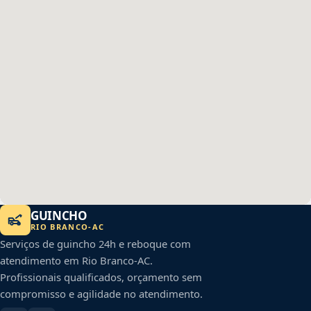
GUINCHO
RIO BRANCO
-
AC
Serviços de guincho 24h e reboque com
atendimento em
Rio Branco
-
AC
.
Profissionais qualificados, orçamento sem
compromisso e agilidade no atendimento.