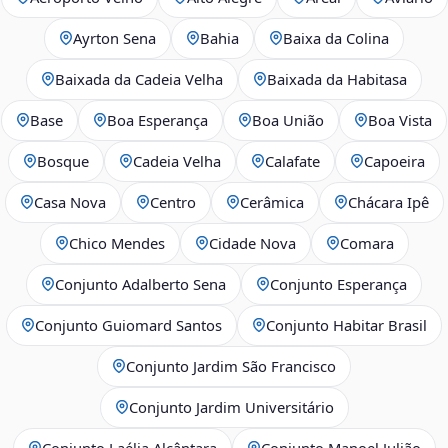
Ayrton Sena
Bahia
Baixa da Colina
Baixada da Cadeia Velha
Baixada da Habitasa
Base
Boa Esperança
Boa União
Boa Vista
Bosque
Cadeia Velha
Calafate
Capoeira
Casa Nova
Centro
Cerâmica
Chácara Ipê
Chico Mendes
Cidade Nova
Comara
Conjunto Adalberto Sena
Conjunto Esperança
Conjunto Guiomard Santos
Conjunto Habitar Brasil
Conjunto Jardim São Francisco
Conjunto Jardim Universitário
Conjunto Laélia Alcântara
Conjunto Manoel Julião