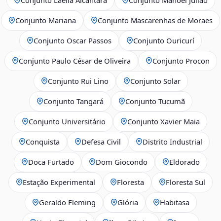
Conjunto Mariana
Conjunto Mascarenhas de Moraes
Conjunto Oscar Passos
Conjunto Ouricurí
Conjunto Paulo César de Oliveira
Conjunto Procon
Conjunto Rui Lino
Conjunto Solar
Conjunto Tangará
Conjunto Tucumã
Conjunto Universitário
Conjunto Xavier Maia
Conquista
Defesa Civil
Distrito Industrial
Doca Furtado
Dom Giocondo
Eldorado
Estação Experimental
Floresta
Floresta Sul
Geraldo Fleming
Glória
Habitasa