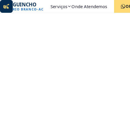
GUINCHO
Serviços
Onde Atendemos
O
RIO BRANCO
-
AC