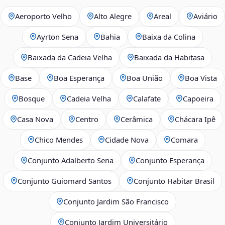
Aeroporto Velho
Alto Alegre
Areal
Aviário
Ayrton Sena
Bahia
Baixa da Colina
Baixada da Cadeia Velha
Baixada da Habitasa
Base
Boa Esperança
Boa União
Boa Vista
Bosque
Cadeia Velha
Calafate
Capoeira
Casa Nova
Centro
Cerâmica
Chácara Ipê
Chico Mendes
Cidade Nova
Comara
Conjunto Adalberto Sena
Conjunto Esperança
Conjunto Guiomard Santos
Conjunto Habitar Brasil
Conjunto Jardim São Francisco
Conjunto Jardim Universitário