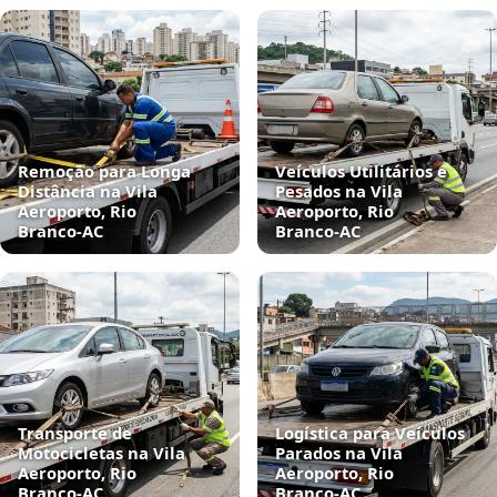
Remoção para Longa
Veículos Utilitários e
Distância na Vila
Pesados na Vila
Aeroporto, Rio
Aeroporto, Rio
Branco‑AC
Branco‑AC
Transporte de
Logística para Veículos
Motocicletas na Vila
Parados na Vila
Aeroporto, Rio
Aeroporto, Rio
Branco‑AC
Branco‑AC