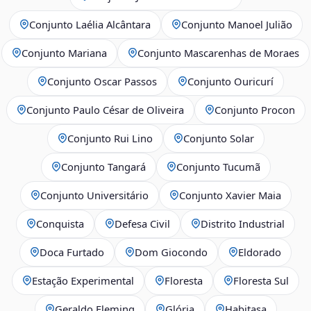
Conjunto Laélia Alcântara
Conjunto Manoel Julião
Conjunto Mariana
Conjunto Mascarenhas de Moraes
Conjunto Oscar Passos
Conjunto Ouricurí
Conjunto Paulo César de Oliveira
Conjunto Procon
Conjunto Rui Lino
Conjunto Solar
Conjunto Tangará
Conjunto Tucumã
Conjunto Universitário
Conjunto Xavier Maia
Conquista
Defesa Civil
Distrito Industrial
Doca Furtado
Dom Giocondo
Eldorado
Estação Experimental
Floresta
Floresta Sul
Geraldo Fleming
Glória
Habitasa