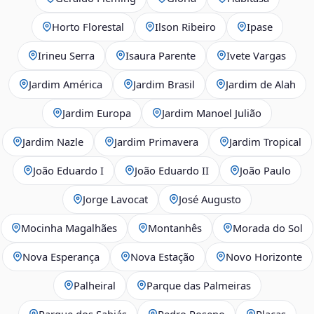
Horto Florestal
Ilson Ribeiro
Ipase
Irineu Serra
Isaura Parente
Ivete Vargas
Jardim América
Jardim Brasil
Jardim de Alah
Jardim Europa
Jardim Manoel Julião
Jardim Nazle
Jardim Primavera
Jardim Tropical
João Eduardo I
João Eduardo II
João Paulo
Jorge Lavocat
José Augusto
Mocinha Magalhães
Montanhês
Morada do Sol
Nova Esperança
Nova Estação
Novo Horizonte
Palheiral
Parque das Palmeiras
Parque dos Sabiás
Pedro Roseno
Placas