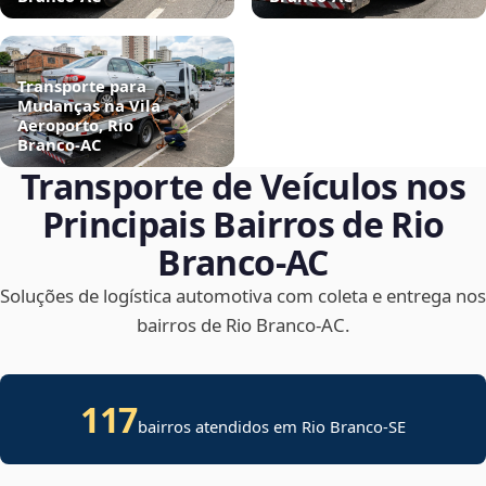
Transporte para
Mudanças na Vila
Aeroporto, Rio
Branco‑AC
Transporte de Veículos nos
Principais Bairros de Rio
Branco‑AC
Soluções de logística automotiva com coleta e entrega nos
bairros de Rio Branco‑AC.
117
bairros atendidos em
Rio Branco
-
SE