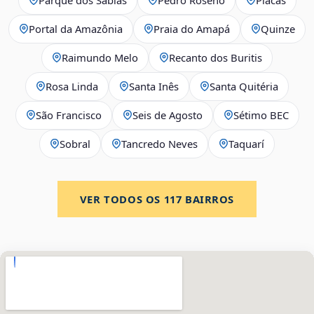
Portal da Amazônia
Praia do Amapá
Quinze
Raimundo Melo
Recanto dos Buritis
Rosa Linda
Santa Inês
Santa Quitéria
São Francisco
Seis de Agosto
Sétimo BEC
Sobral
Tancredo Neves
Taquarí
VER TODOS OS
117
BAIRROS