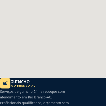
GUINCHO
RIO BRANCO
-
AC
Serviços de guincho 24h e reboque com
atendimento em
Rio Branco
-
AC
.
Profissionais qualificados, orçamento sem