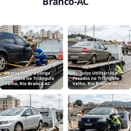
Branco‑AC
Remoção para Longa
Veículos Utilitários e
Distância na Triângulo
Pesados na Triângulo
Velho, Rio Branco‑AC
Velho, Rio Branco‑AC