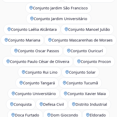
Conjunto Jardim São Francisco
Conjunto Jardim Universitário
Conjunto Laélia Alcântara
Conjunto Manoel Julião
Conjunto Mariana
Conjunto Mascarenhas de Moraes
Conjunto Oscar Passos
Conjunto Ouricurí
Conjunto Paulo César de Oliveira
Conjunto Procon
Conjunto Rui Lino
Conjunto Solar
Conjunto Tangará
Conjunto Tucumã
Conjunto Universitário
Conjunto Xavier Maia
Conquista
Defesa Civil
Distrito Industrial
Doca Furtado
Dom Giocondo
Eldorado