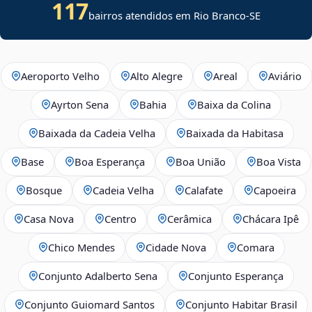
117
bairros atendidos em
Rio Branco
-
SE
Aeroporto Velho
Alto Alegre
Areal
Aviário
Ayrton Sena
Bahia
Baixa da Colina
Baixada da Cadeia Velha
Baixada da Habitasa
Base
Boa Esperança
Boa União
Boa Vista
Bosque
Cadeia Velha
Calafate
Capoeira
Casa Nova
Centro
Cerâmica
Chácara Ipê
Chico Mendes
Cidade Nova
Comara
Conjunto Adalberto Sena
Conjunto Esperança
Conjunto Guiomard Santos
Conjunto Habitar Brasil