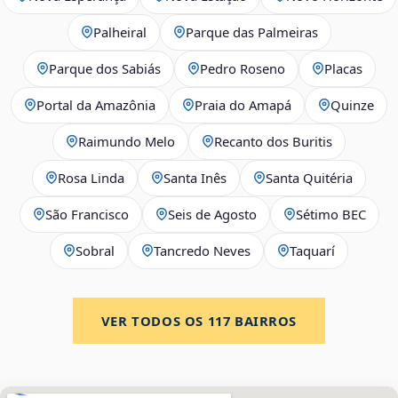
Palheiral
Parque das Palmeiras
Parque dos Sabiás
Pedro Roseno
Placas
Portal da Amazônia
Praia do Amapá
Quinze
Raimundo Melo
Recanto dos Buritis
Rosa Linda
Santa Inês
Santa Quitéria
São Francisco
Seis de Agosto
Sétimo BEC
Sobral
Tancredo Neves
Taquarí
VER TODOS OS
117
BAIRROS