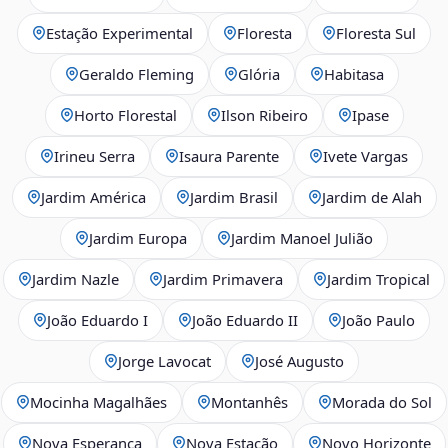
Estação Experimental
Floresta
Floresta Sul
Geraldo Fleming
Glória
Habitasa
Horto Florestal
Ilson Ribeiro
Ipase
Irineu Serra
Isaura Parente
Ivete Vargas
Jardim América
Jardim Brasil
Jardim de Alah
Jardim Europa
Jardim Manoel Julião
Jardim Nazle
Jardim Primavera
Jardim Tropical
João Eduardo I
João Eduardo II
João Paulo
Jorge Lavocat
José Augusto
Mocinha Magalhães
Montanhês
Morada do Sol
Nova Esperança
Nova Estação
Novo Horizonte