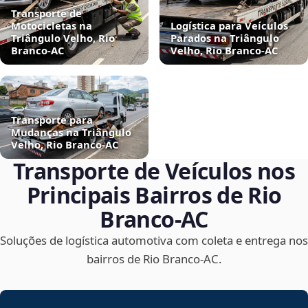
Transporte de
Motocicletas na
Logística para Veículos
Triângulo Velho, Rio
Parados na Triângulo
Branco‑AC
Velho, Rio Branco‑AC
Transporte para
Mudanças na Triângulo
Velho, Rio Branco‑AC
Transporte de Veículos nos
Principais Bairros de Rio
Branco‑AC
Soluções de logística automotiva com coleta e entrega nos
bairros de Rio Branco‑AC.